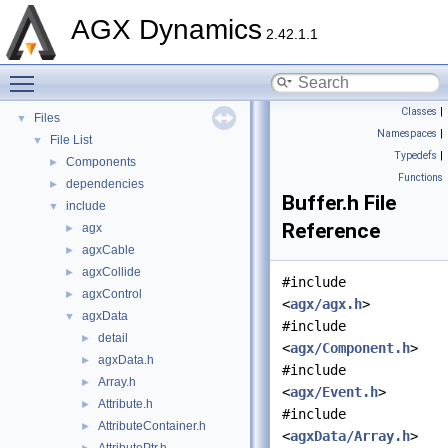
API Reference
►
AGX Dynamics
Tutorials
►
2.42.1.1
Deprecated List
Toggle main menu visibility
Namespaces
►
Classes
►
Classes
|
Files
▼
Namespaces
|
File List
▼
Typedefs
|
Components
►
Functions
dependencies
►
Buffer.h File
include
▼
Reference
agx
►
agxCable
►
agxCollide
►
#include
agxControl
►
<
agx/agx.h
>
agxData
▼
#include
detail
►
<
agx/Component.h
>
agxData.h
►
#include
Array.h
►
<
agx/Event.h
>
Attribute.h
►
#include
AttributeContainer.h
►
<
agxData/Array.h
>