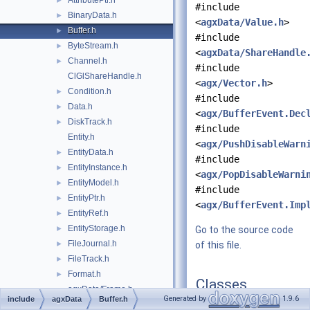
AttributePtr.h
►
#include
BinaryData.h
►
<
agxData/Value.h
>
Buffer.h
►
#include
ByteStream.h
►
<
agxData/ShareHandle
Channel.h
►
#include
ClGlShareHandle.h
<
agx/Vector.h
>
Condition.h
►
#include
Data.h
►
<
agx/BufferEvent.Dec
DiskTrack.h
►
#include
Entity.h
<
agx/PushDisableWarn
EntityData.h
►
#include
EntityInstance.h
►
<
agx/PopDisableWarni
EntityModel.h
►
#include
EntityPtr.h
►
<
agx/BufferEvent.Imp
EntityRef.h
►
EntityStorage.h
►
Go to the source code
FileJournal.h
►
of this file.
FileTrack.h
►
Format.h
►
Classes
agxData/Frame.h
Generated by
1.9.6
include
agxData
Buffer.h
FrameIO.h
►
class
agxData::Buffer