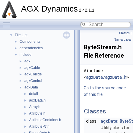
Tutorials
►
AGX Dynamics
Deprecated List
2.42.1.1
Namespaces
►
Toggle main menu visibility
Classes
►
Files
▼
Classes
|
File List
▼
Namespaces
Components
►
ByteStream.h
dependencies
►
File Reference
include
▼
agx
►
agxCable
►
#include
agxCollide
►
<
agxData/agxData.h
>
agxControl
►
agxData
▼
Go to the source code
detail
►
of this file.
agxData.h
►
Array.h
►
Classes
Attribute.h
►
AttributeContainer.h
►
class
agxData::ByteS
AttributePtr.h
►
Utility class for