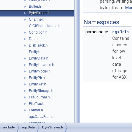
BinaryData.h
►
parsing/writing a
Buffer.h
►
byte stream.
Mor
ByteStream.h
►
Channel.h
►
Namespaces
ClGlShareHandle.h
namespace
agxData
Condition.h
►
Contains
Data.h
►
classes
DiskTrack.h
►
for low
Entity.h
level
EntityData.h
►
data
EntityInstance.h
►
storage
EntityModel.h
►
for AGX.
EntityPtr.h
►
EntityRef.h
►
EntityStorage.h
►
FileJournal.h
►
FileTrack.h
►
Format.h
►
agxData/Frame.h
FrameIO.h
►
include
agxData
ByteStream.h
FrameIoFactory.h