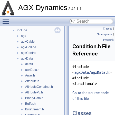
Classes
►
AGX Dynamics
Files
▼
2.42.1.1
File List
▼
Toggle main menu visibility
Components
►
dependencies
►
Classes
|
include
▼
Namespaces
|
agx
►
Typedefs
agxCable
►
Condition.h File
agxCollide
►
Reference
agxControl
►
agxData
▼
detail
►
#include
agxData.h
►
<
agxData/agxData.h
>
Array.h
►
#include
Attribute.h
►
<functional>
AttributeContainer.h
►
AttributePtr.h
►
Go to the source code
BinaryData.h
►
of this file.
Buffer.h
►
ByteStream.h
►
Classes