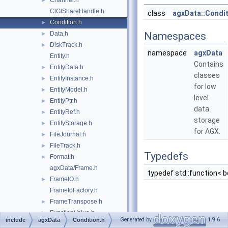
Channel.h
►
ClGlShareHandle.h
class
agxData::Condi
Condition.h
►
Data.h
Namespaces
►
DiskTrack.h
►
namespace
agxData
Entity.h
Contains
EntityData.h
►
classes
EntityInstance.h
►
for low
EntityModel.h
►
level
EntityPtr.h
►
data
EntityRef.h
►
storage
EntityStorage.h
►
for AGX.
FileJournal.h
►
FileTrack.h
►
Typedefs
Format.h
►
agxData/Frame.h
typedef std::function< b
FrameIO.h
►
FrameIoFactory.h
FrameTranspose.h
►
FunctionValue.h
►
Generated by
1.9.6
include
agxData
Condition.h
agxData/HashSet.h