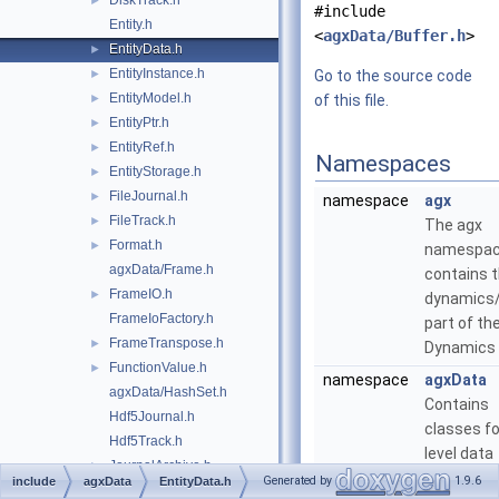
DiskTrack.h
►
#include
Entity.h
<
agxData/Buffer.h
>
EntityData.h
►
EntityInstance.h
►
Go to the source code
EntityModel.h
►
of this file.
EntityPtr.h
►
EntityRef.h
►
Namespaces
EntityStorage.h
►
FileJournal.h
►
namespace
agx
FileTrack.h
►
The agx
Format.h
►
namespa
agxData/Frame.h
contains 
FrameIO.h
►
dynamics
FrameIoFactory.h
part of th
FrameTranspose.h
►
Dynamics 
FunctionValue.h
►
namespace
agxData
agxData/HashSet.h
Contains
Hdf5Journal.h
classes fo
Hdf5Track.h
level data
JournalArchive.h
►
storage fo
Generated by
1.9.6
include
agxData
EntityData.h
JsonWriter.h
►