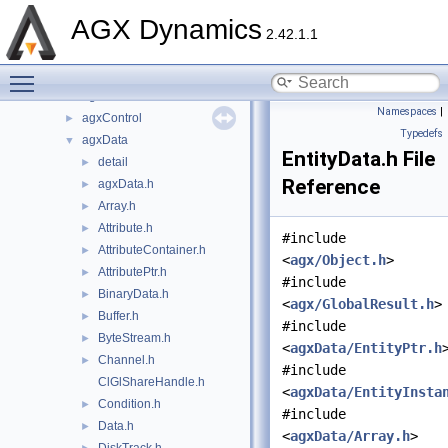
dependencies
►
AGX Dynamics
include
▼
2.42.1.1
agx
►
Toggle main menu visibility
agxCable
►
agxCollide
►
Namespaces
|
agxControl
►
Typedefs
agxData
▼
EntityData.h File
detail
►
Reference
agxData.h
►
Array.h
►
Attribute.h
►
#include
AttributeContainer.h
►
<
agx/Object.h
>
AttributePtr.h
►
#include
BinaryData.h
►
<
agx/GlobalResult.h
>
Buffer.h
►
#include
ByteStream.h
►
<
agxData/EntityPtr.h
Channel.h
►
#include
ClGlShareHandle.h
<
agxData/EntityInsta
Condition.h
►
#include
Data.h
►
<
agxData/Array.h
>