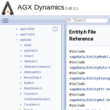
Components
►
AGX Dynamics
dependencies
►
2.42.1.1
include
▼
Toggle main menu visibility
agx
►
agxCable
►
agxCollide
►
Entity.h File
agxControl
►
Reference
agxData
▼
detail
►
agxData.h
►
#include
Array.h
►
<
agxData/EntityModel
Attribute.h
►
#include
AttributeContainer.h
►
<
agxData/EntityData.
AttributePtr.h
►
#include
BinaryData.h
►
<
agxData/EntityStora
Buffer.h
►
#include
ByteStream.h
►
<
agxData/EntityPtr.h
Channel.h
►
#include
ClGlShareHandle.h
<
agxData/EntityRef.h
Condition.h
►
#include