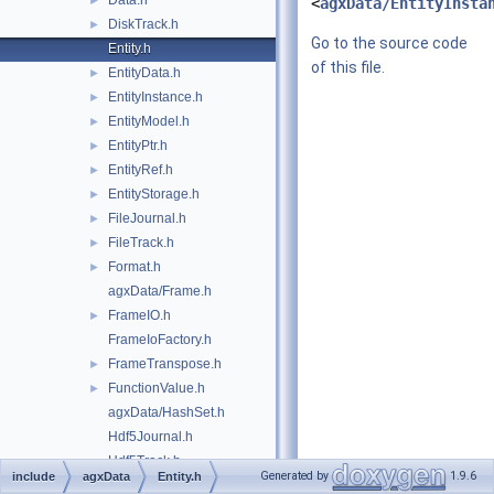
Data.h
►
<
agxData/EntityInsta
DiskTrack.h
►
Go to the source code
Entity.h
of this file.
EntityData.h
►
EntityInstance.h
►
EntityModel.h
►
EntityPtr.h
►
EntityRef.h
►
EntityStorage.h
►
FileJournal.h
►
FileTrack.h
►
Format.h
►
agxData/Frame.h
FrameIO.h
►
FrameIoFactory.h
FrameTranspose.h
►
FunctionValue.h
►
agxData/HashSet.h
Hdf5Journal.h
Hdf5Track.h
Generated by
1.9.6
include
agxData
Entity.h
JournalArchive.h
►