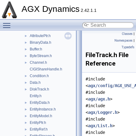
detail
►
AGX Dynamics
agxData.h
►
2.42.1.1
Array.h
►
Toggle main menu visibility
Attribute.h
►
AttributeContainer.h
►
Classes
|
AttributePtr.h
►
Namespaces
|
BinaryData.h
►
Typedefs
Buffer.h
►
FileTrack.h File
ByteStream.h
►
Reference
Channel.h
►
ClGlShareHandle.h
Condition.h
►
#include
Data.h
►
<
agx/config/AGX_USE_
DiskTrack.h
►
#include
Entity.h
<
agx/agx.h
>
EntityData.h
►
#include
EntityInstance.h
►
<
agx/Logger.h
>
EntityModel.h
►
#include
EntityPtr.h
►
<
agx/List.h
>
EntityRef.h
►
#include