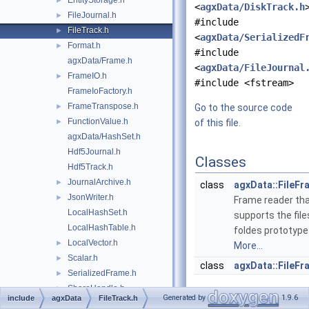
EntityStorage.h
►
<
agxData/DiskTrack.h
FileJournal.h
►
#include
FileTrack.h
►
<
agxData/SerializedF
Format.h
►
#include
agxData/Frame.h
<
agxData/FileJournal
FrameIO.h
►
#include <fstream>
FrameIoFactory.h
FrameTranspose.h
►
Go to the source code
FunctionValue.h
►
of this file.
agxData/HashSet.h
Hdf5Journal.h
Classes
Hdf5Track.h
JournalArchive.h
►
class
agxData::FileF
JsonWriter.h
►
Frame reader th
LocalHashSet.h
supports the fil
LocalHashTable.h
foldes prototype
LocalVector.h
►
More...
Scalar.h
►
class
agxData::FileFr
SerializedFrame.h
►
ShareHandle.h
►
Namespaces
Generated by
1.9.6
include
agxData
FileTrack.h
agxData/StackArray.h
►