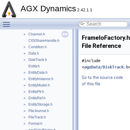
AttributeContainer.h
►
AGX Dynamics
AttributePtr.h
►
2.42.1.1
BinaryData.h
►
Toggle main menu visibility
Buffer.h
►
ByteStream.h
►
Channel.h
►
FrameIoFactory.h
ClGlShareHandle.h
File Reference
Condition.h
►
Data.h
►
DiskTrack.h
►
#include
Entity.h
<
agxData/DiskTrack.h
EntityData.h
►
Go to the source code
EntityInstance.h
►
of this file.
EntityModel.h
►
EntityPtr.h
►
EntityRef.h
►
EntityStorage.h
►
FileJournal.h
►
FileTrack.h
►
Format.h
►