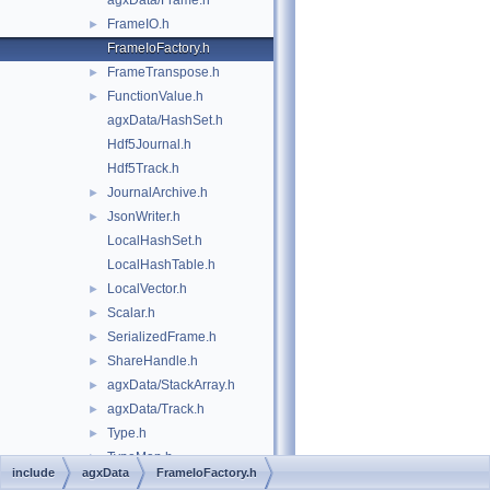
agxData/Frame.h
FrameIO.h
►
FrameIoFactory.h
FrameTranspose.h
►
FunctionValue.h
►
agxData/HashSet.h
Hdf5Journal.h
Hdf5Track.h
JournalArchive.h
►
JsonWriter.h
►
LocalHashSet.h
LocalHashTable.h
LocalVector.h
►
Scalar.h
►
SerializedFrame.h
►
ShareHandle.h
►
agxData/StackArray.h
►
agxData/Track.h
►
Type.h
►
TypeMap.h
►
include
agxData
FrameIoFactory.h
Value.h
►