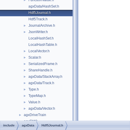
FunctionValue.h
►
agxData/HashSet.h
Hdf5Journal.h
Hdf5Track.h
JournalArchive.h
►
JsonWriter.h
►
LocalHashSet.h
LocalHashTable.h
LocalVector.h
►
Scalar.h
►
SerializedFrame.h
►
ShareHandle.h
►
agxData/StackArray.h
►
agxData/Track.h
►
Type.h
►
TypeMap.h
►
Value.h
►
agxData/Vector.h
►
agxDriveTrain
►
agxFMI2
►
include
agxData
Hdf5Journal.h
agxGL
►