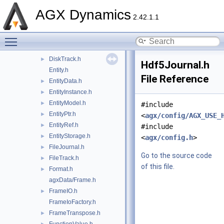
ByteStream.h
►
AGX Dynamics
Channel.h
►
2.42.1.1
ClGlShareHandle.h
Toggle main menu visibility
Condition.h
►
Data.h
►
DiskTrack.h
►
Hdf5Journal.h
Entity.h
File Reference
EntityData.h
►
EntityInstance.h
►
EntityModel.h
►
#include
EntityPtr.h
►
<
agx/config/AGX_USE_
EntityRef.h
►
#include
EntityStorage.h
►
<
agx/config.h
>
FileJournal.h
►
Go to the source code
FileTrack.h
►
of this file.
Format.h
►
agxData/Frame.h
FrameIO.h
►
FrameIoFactory.h
FrameTranspose.h
►