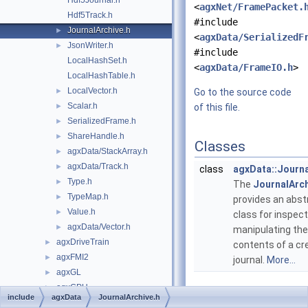
Hdf5Journal.h
<
agxNet/FramePacket.
Hdf5Track.h
#include
JournalArchive.h
►
<
agxData/SerializedF
JsonWriter.h
►
#include
LocalHashSet.h
<
agxData/FrameIO.h
>
LocalHashTable.h
LocalVector.h
►
Go to the source code
Scalar.h
►
of this file.
SerializedFrame.h
►
ShareHandle.h
►
Classes
agxData/StackArray.h
►
agxData/Track.h
►
class
agxData::Journa
Type.h
►
The
JournalArc
TypeMap.h
►
provides an abst
Value.h
►
class for inspec
agxData/Vector.h
►
manipulating the
agxDriveTrain
►
contents of a cr
agxFMI2
►
journal.
More...
agxGL
►
agxGPU
►
Namespaces
include
agxData
JournalArchive.h
agxHydraulics
►