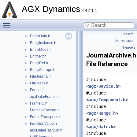
ClGlShareHandle.h
AGX Dynamics
Condition.h
►
2.42.1.1
Data.h
►
Toggle main menu visibility
DiskTrack.h
►
Entity.h
Classes
|
EntityData.h
►
Namespaces
|
EntityInstance.h
►
Typedefs
EntityModel.h
►
JournalArchive.h
EntityPtr.h
►
File Reference
EntityRef.h
►
EntityStorage.h
►
FileJournal.h
►
#include
FileTrack.h
►
<
agx/Device.h
>
Format.h
►
#include
agxData/Frame.h
<
agx/Component.h
>
FrameIO.h
►
#include
FrameIoFactory.h
<
agx/Range.h
>
FrameTranspose.h
►
#include
FunctionValue.h
►
<
agx/Date.h
>
agxData/HashSet.h
#include