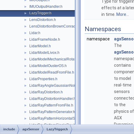
IMUOutput.h
►
Type for triggeri
IMUOutputHandler.h
►
effects at a late
LazyTrigger.h
►
in time.
More...
LensDistortion.h
►
LensDistortionBrownConrady.h
►
Namespaces
Lidar.h
►
namespace
agxSenso
LidarFrameNode.h
►
The
LidarModel.h
►
agxSenso
LidarModelLivox.h
►
namespa
LidarModelMechanicalRotation.h
►
contains
LidarModelOusterOS.h
►
componen
LidarModelReadFromFile.h
►
to model
LidarProperties.h
►
real-time
LidarRayAngleGaussianNoise.h
►
sensors
LidarRayDistortion.h
►
connecte
LidarRayDistortionHandler.h
►
to the
LidarRayPatternFromFile.h
►
physics of
LidarRayPatternGenerator.h
►
AGX
LidarRayPatternHorizontalSweep.h
►
Dynamics.
LidarRayPatternSingleRay.h
►
include
agxSensor
LazyTrigger.h
LidarRayRange.h
►