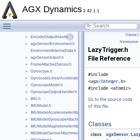
ConstraintAttachedSensor.h
►
AGX Dynamics
DipoleMagneticField.h
►
2.42.1.1
Encoder.h
►
Toggle main menu visibility
EncoderModel.h
►
EncoderOutput.h
►
Classes
|
EncoderOutputHandler.h
►
Namespaces
agxSensor/Environment.h
►
LazyTrigger.h
EnvironmentInternalData.h
File Reference
agxSensor/export.h
►
FrameAttachedSensor.h
►
Gyroscope.h
►
#include
GyroscopeLinearAccelerationEffects.h
►
<
agx/Integer.h
>
GyroscopeModel.h
►
#include <atomic>
GyroscopeOutputHandler.h
►
IMU.h
►
Go to the source code
IMUModel.h
►
of this file.
IMUModelAccelerometerAttachment.h
►
IMUModelGyroscopeAttachment.h
►
Classes
IMUModelMagnetometerAttachment.h
►
IMUModelSensorAttachment.h
►
class
agxSensor::Laz