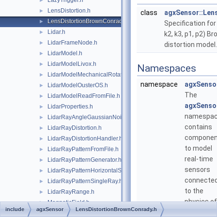
LazyTrigger.h
►
LensDistortion.h
►
class
agxSensor::Len
LensDistortionBrownConrady.h
►
Specification for
Lidar.h
►
k2, k3, p1, p2) B
LidarFrameNode.h
►
distortion model
LidarModel.h
►
LidarModelLivox.h
►
Namespaces
LidarModelMechanicalRotation.h
►
namespace
agxSenso
LidarModelOusterOS.h
►
The
LidarModelReadFromFile.h
►
agxSenso
LidarProperties.h
►
namespa
LidarRayAngleGaussianNoise.h
►
contains
LidarRayDistortion.h
►
componen
LidarRayDistortionHandler.h
►
to model
LidarRayPatternFromFile.h
►
real-time
LidarRayPatternGenerator.h
►
sensors
LidarRayPatternHorizontalSweep.h
►
connecte
LidarRayPatternSingleRay.h
►
to the
LidarRayRange.h
►
physics of
MagneticField.h
►
include
agxSensor
LensDistortionBrownConrady.h
AGX
Magnetometer.h
►