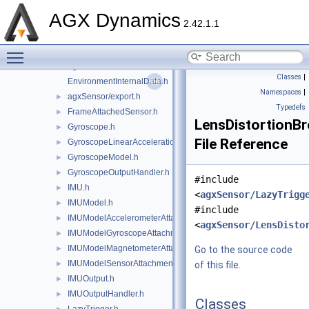
Encoder.h
►
AGX Dynamics
EncoderModel.h
►
2.42.1.1
EncoderOutput.h
►
Toggle main menu visibility
EncoderOutputHandler.h
►
agxSensor/Environment.h
►
Classes
|
EnvironmentInternalData.h
Namespaces
|
agxSensor/export.h
►
Typedefs
FrameAttachedSensor.h
►
LensDistortionB
Gyroscope.h
►
File Reference
GyroscopeLinearAccelerationEffects.h
►
GyroscopeModel.h
►
GyroscopeOutputHandler.h
►
#include
IMU.h
►
<
agxSensor/LazyTrigg
IMUModel.h
►
#include
IMUModelAccelerometerAttachment.h
►
<
agxSensor/LensDisto
IMUModelGyroscopeAttachment.h
►
IMUModelMagnetometerAttachment.h
►
Go to the source code
IMUModelSensorAttachment.h
►
of this file.
IMUOutput.h
►
IMUOutputHandler.h
►
Classes