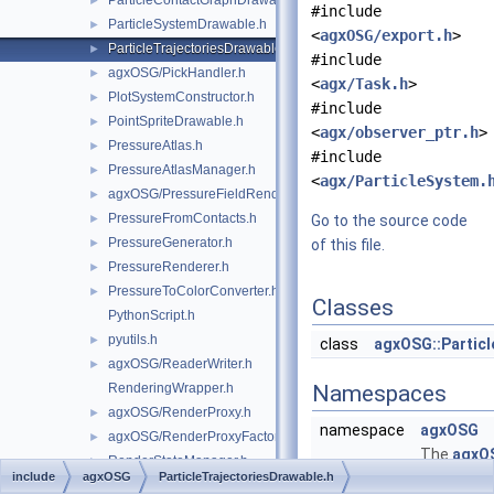
ParticleContactGraphDrawable.h
►
#include
ParticleSystemDrawable.h
►
<
agxOSG/export.h
>
ParticleTrajectoriesDrawable.h
►
#include
agxOSG/PickHandler.h
►
<
agx/Task.h
>
PlotSystemConstructor.h
►
#include
PointSpriteDrawable.h
►
<
agx/observer_ptr.h
>
PressureAtlas.h
►
#include
PressureAtlasManager.h
►
<
agx/ParticleSystem.
agxOSG/PressureFieldRenderer.h
►
PressureFromContacts.h
►
Go to the source code
PressureGenerator.h
►
of this file.
PressureRenderer.h
►
PressureToColorConverter.h
►
Classes
PythonScript.h
pyutils.h
►
class
agxOSG::Particl
agxOSG/ReaderWriter.h
►
RenderingWrapper.h
Namespaces
agxOSG/RenderProxy.h
►
namespace
agxOSG
agxOSG/RenderProxyFactory.h
►
The
agxO
RenderStateManager.h
►
include
agxOSG
ParticleTrajectoriesDrawable.h
namespa
RenderTarget.h
►