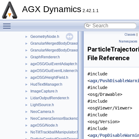
ExternalProcess.h
►
AGX Dynamics
FBXUtils.h
2.42.1.1
FirstPersonManipulator.h
Toggle main menu visibility
ForceArrowRenderer.h
►
FrameTrajectoryDrawable.h
►
Classes
|
GeometryNode.h
►
Namespaces
GranularMergedBodyDrawable.h
►
ParticleTrajecto
GranularMergedBodyDrawableSprites.h
►
File Reference
GraphRenderer.h
►
agxOSG/GuiEventAdapter.h
►
agxOSG/GuiEventListener.h
►
#include
agxOSG/HeightField.h
►
<
agx/PushDisableWarn
HudTextManager.h
►
#include
ImageCapture.h
►
<osg/Drawable>
LidarOutputRenderer.h
►
#include
LightSource.h
►
<osgViewer/Viewer>
NeoCamera.h
►
#include
NeoCameraSensorBackend.h
►
<osg/Version>
agxOSG/Node.h
►
#include
NoTiltTrackballManipulator.h
►
<
agx/PopDisableWarni