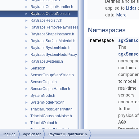
RaytraceOutput.h
►
Defines a noise t
RaytraceOutputHandler.h
►
applied to
Lidar
o
RaytraceOutputNoise.h
►
data.
More...
RaytraceRegistry.h
►
RaytraceRemoveRayMisses.h
►
Namespaces
RaytraceShapeInstance.h
►
namespace
agxSenso
RaytraceSurfaceMaterial.h
►
The
RaytraceSystemNode.h
►
agxSenso
RaytraceSystemNodeProxy.h
►
namespa
RaytraceSystems.h
►
contains
Sensor.h
►
componen
SensorGroupStepStride.h
►
to model
SensorOutput.h
►
real-time
SensorOutputHandler.h
►
sensors
SystemNode.h
►
connecte
SystemNodeProxy.h
►
to the
TriaxialCrossSensitivity.h
►
physics of
TriaxialGaussianNoise.h
►
AGX
TriaxialOutput.h
►
Dynamics.
TriaxialOutputHandler.h
►
include
agxSensor
RaytraceOutputNoise.h
TriaxialRange.h
►