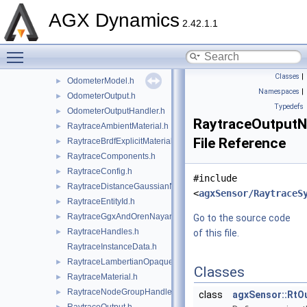
MonoaxialSignalNoiseNode.h
►
AGX Dynamics
MonoaxialSignalResolution.h
►
2.42.1.1
MonoaxialSignalScaling.h
►
Toggle main menu visibility
MonoaxialSignalSystemNode.h
►
Odometer.h
►
Classes
|
OdometerModel.h
►
Namespaces
|
OdometerOutput.h
►
Typedefs
OdometerOutputHandler.h
►
RaytraceOutputN
RaytraceAmbientMaterial.h
►
File Reference
RaytraceBrdfExplicitMaterial.h
►
RaytraceComponents.h
►
RaytraceConfig.h
►
#include
RaytraceDistanceGaussianNoise.h
►
<
agxSensor/RaytraceS
RaytraceEntityId.h
►
RaytraceGgxAndOrenNayarMaterial.h
►
Go to the source code
RaytraceHandles.h
►
of this file.
RaytraceInstanceData.h
RaytraceLambertianOpaqueMaterial.h
►
Classes
RaytraceMaterial.h
►
RaytraceNodeGroupHandler.h
►
class
agxSensor::RtO