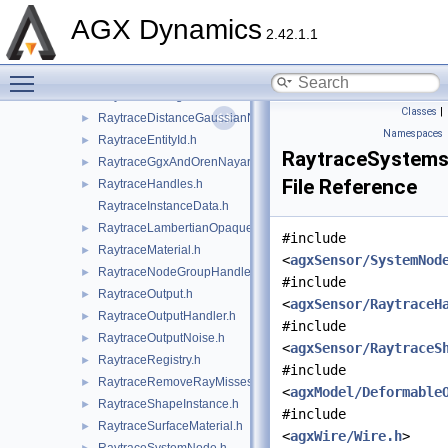
OdometerOutputHandler.h
►
AGX Dynamics
RaytraceAmbientMaterial.h
►
2.42.1.1
RaytraceBrdfExplicitMaterial.h
►
Toggle main menu visibility
RaytraceComponents.h
►
RaytraceConfig.h
►
Classes
|
RaytraceDistanceGaussianNoise.h
►
Namespaces
RaytraceEntityId.h
►
RaytraceSystems
RaytraceGgxAndOrenNayarMaterial.h
►
File Reference
RaytraceHandles.h
►
RaytraceInstanceData.h
RaytraceLambertianOpaqueMaterial.h
►
#include
RaytraceMaterial.h
►
<
agxSensor/SystemNod
RaytraceNodeGroupHandler.h
►
#include
RaytraceOutput.h
►
<
agxSensor/RaytraceH
RaytraceOutputHandler.h
►
#include
RaytraceOutputNoise.h
►
<
agxSensor/RaytraceS
RaytraceRegistry.h
►
#include
RaytraceRemoveRayMisses.h
►
<
agxModel/Deformable
RaytraceShapeInstance.h
►
#include
RaytraceSurfaceMaterial.h
►
<
agxWire/Wire.h
>