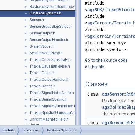
RaytraceSystemNode.h
►
#include
RaytraceSystemNodeProxy.h
►
<
agxSDK/LinkedStruct
RaytraceSystems.h
►
#include
Sensor.h
►
<
agxTerrain/Terrain.
SensorGroupStepStride.h
►
#include
SensorOutput.h
►
<
agxTerrain/TerrainP
SensorOutputHandler.h
►
#include <memory>
SystemNode.h
►
#include <vector>
SystemNodeProxy.h
►
TriaxialCrossSensitivity.h
►
Go to the source code
TriaxialGaussianNoise.h
►
of this file.
TriaxialOutput.h
►
TriaxialOutputHandler.h
►
Classes
TriaxialRange.h
►
TriaxialSignalNoiseNode.h
►
class
agxSensor::RtS
TriaxialSignalScaling.h
►
Raytrace system
TriaxialSignalSystemNode.h
►
agxCollide::Sha
TriaxialSpectralGaussianNoise.h
►
the raytrace en
UniformMagneticField.h
►
class
agxSensor::RtS
agxSIMD
►
Raytrace system
include
agxSensor
RaytraceSystems.h
agxStream
►