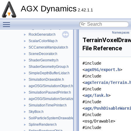
RenderToTexture.h
►
AGX Dynamics
RigidBodyColorRenderer.h
►
2.42.1.1
RigidBodyRenderCache.h
►
Toggle main menu visibility
RigidBodySystemDrawable.h
►
RigidBodyTrajectoryDrawable.h
►
Namespaces
RockGenerator.h
►
TerrainVoxelDraw
ScalarColorMap.h
►
File Reference
SCCameraManipulator.h
►
SceneDecorator.h
►
ShaderGeometry.h
►
#include
ShaderGeometryGroup.h
►
<
agxOSG/export.h
>
SimpleDepthBufferLidar.h
►
#include
SimulationDrawable.h
►
<
agxTerrain/Terrain.
agxOSG/SimulationObject.h
►
#include
SimulationPausedPrinter.h
►
<
agx/Task.h
>
agxOSG/SimulationSerializer.h
►
#include
SimulationTimePrinter.h
►
<
agx/PushDisableWarn
SkyBox.h
►
#include
SoilParticleSystemDrawable.h
►
<osg/Drawable>
SplineRenderer.h
►
#include