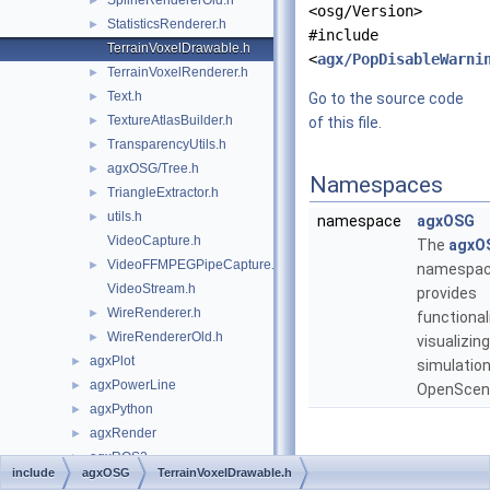
SplineRendererOld.h
►
<osg/Version>
StatisticsRenderer.h
►
#include
TerrainVoxelDrawable.h
<
agx/PopDisableWarni
TerrainVoxelRenderer.h
►
Text.h
►
Go to the source code
TextureAtlasBuilder.h
►
of this file.
TransparencyUtils.h
►
agxOSG/Tree.h
►
Namespaces
TriangleExtractor.h
►
utils.h
►
namespace
agxOSG
VideoCapture.h
The
agxO
VideoFFMPEGPipeCapture.h
►
namespa
VideoStream.h
provides
WireRenderer.h
►
functional
WireRendererOld.h
►
visualizin
agxPlot
►
simulation
agxPowerLine
►
OpenScen
agxPython
►
agxRender
►
agxROS2
►
include
agxOSG
TerrainVoxelDrawable.h
agxSDK
►