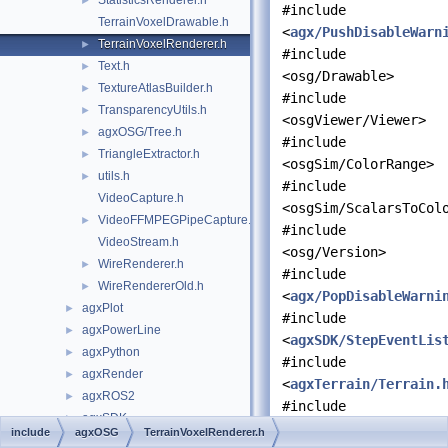
StatisticsRenderer.h
►
#include
TerrainVoxelDrawable.h
<
agx/PushDisableWarn
TerrainVoxelRenderer.h
►
#include
Text.h
►
<osg/Drawable>
TextureAtlasBuilder.h
►
#include
TransparencyUtils.h
►
<osgViewer/Viewer>
agxOSG/Tree.h
►
#include
TriangleExtractor.h
►
<osgSim/ColorRange>
utils.h
►
#include
VideoCapture.h
<osgSim/ScalarsToCol
VideoFFMPEGPipeCapture.h
►
#include
VideoStream.h
<osg/Version>
WireRenderer.h
►
#include
WireRendererOld.h
►
<
agx/PopDisableWarni
agxPlot
►
#include
agxPowerLine
►
<
agxSDK/StepEventLis
agxPython
►
#include
agxRender
►
<
agxTerrain/Terrain.
agxROS2
►
#include
agxSDK
►
<
agx/Task.h
>
include
agxOSG
TerrainVoxelRenderer.h
agxSensor
►