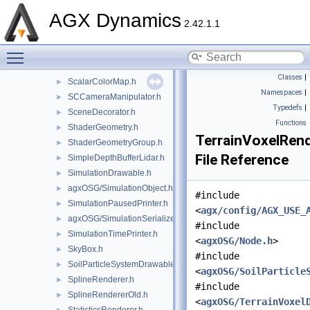
RigidBodyColorRenderer.h
►
AGX Dynamics
RigidBodyRenderCache.h
►
2.42.1.1
RigidBodySystemDrawable.h
►
Toggle main menu visibility
RigidBodyTrajectoryDrawable.h
►
RockGenerator.h
►
Classes
|
ScalarColorMap.h
►
Namespaces
|
SCCameraManipulator.h
►
Typedefs
|
SceneDecorator.h
►
Functions
ShaderGeometry.h
►
TerrainVoxelRend
ShaderGeometryGroup.h
►
File Reference
SimpleDepthBufferLidar.h
►
SimulationDrawable.h
►
agxOSG/SimulationObject.h
►
#include
SimulationPausedPrinter.h
►
<
agx/config/AGX_USE_
agxOSG/SimulationSerializer.h
►
#include
SimulationTimePrinter.h
►
<
agxOSG/Node.h
>
SkyBox.h
►
#include
SoilParticleSystemDrawable.h
►
<
agxOSG/SoilParticle
SplineRenderer.h
►
#include
SplineRendererOld.h
►
<
agxOSG/TerrainVoxel