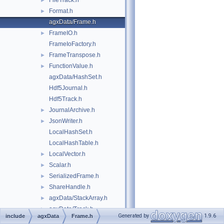
FileTrack.h
►
Format.h
►
agxData/Frame.h
FrameIO.h
►
FrameIoFactory.h
FrameTranspose.h
►
FunctionValue.h
►
agxData/HashSet.h
Hdf5Journal.h
Hdf5Track.h
JournalArchive.h
►
JsonWriter.h
►
LocalHashSet.h
LocalHashTable.h
LocalVector.h
►
Scalar.h
►
SerializedFrame.h
►
ShareHandle.h
►
agxData/StackArray.h
►
agxData/Track.h
►
Generated by
1.9.6
include
agxData
Frame.h
Type.h
►