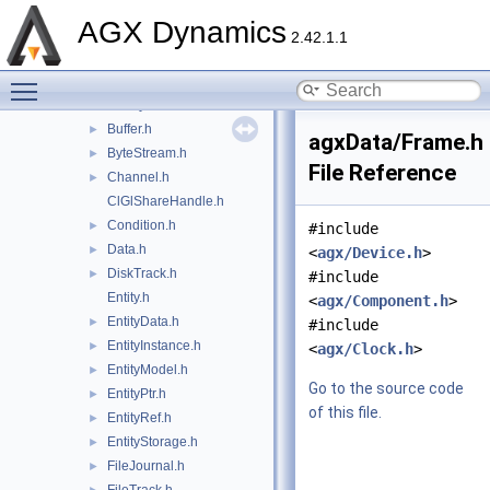
Array.h
►
AGX Dynamics
Attribute.h
►
2.42.1.1
AttributeContainer.h
►
Toggle main menu visibility
AttributePtr.h
►
BinaryData.h
►
Buffer.h
►
agxData/Frame.h
ByteStream.h
►
File Reference
Channel.h
►
ClGlShareHandle.h
Condition.h
►
#include
Data.h
►
<
agx/Device.h
>
DiskTrack.h
►
#include
Entity.h
<
agx/Component.h
>
EntityData.h
►
#include
EntityInstance.h
►
<
agx/Clock.h
>
EntityModel.h
►
Go to the source code
EntityPtr.h
►
of this file.
EntityRef.h
►
EntityStorage.h
►
FileJournal.h
►