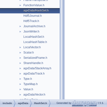
FrameTranspose.h
►
FunctionValue.h
►
agxData/HashSet.h
Hdf5Journal.h
Hdf5Track.h
JournalArchive.h
►
JsonWriter.h
►
LocalHashSet.h
LocalHashTable.h
LocalVector.h
►
Scalar.h
►
SerializedFrame.h
►
ShareHandle.h
►
agxData/StackArray.h
►
agxData/Track.h
►
Type.h
►
TypeMap.h
►
Value.h
►
agxData/Vector.h
►
agxDriveTrain
►
Generated by
1.9.6
include
agxData
HashSet.h
agxFMI2
►