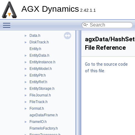
Buffer.h
►
AGX Dynamics
ByteStream.h
►
2.42.1.1
Channel.h
►
Toggle main menu visibility
ClGlShareHandle.h
Condition.h
►
Data.h
►
agxData/HashSet
DiskTrack.h
►
File Reference
Entity.h
EntityData.h
►
EntityInstance.h
►
Go to the source code
EntityModel.h
►
of this file.
EntityPtr.h
►
EntityRef.h
►
EntityStorage.h
►
FileJournal.h
►
FileTrack.h
►
Format.h
►
agxData/Frame.h
FrameIO.h
►
FrameIoFactory.h