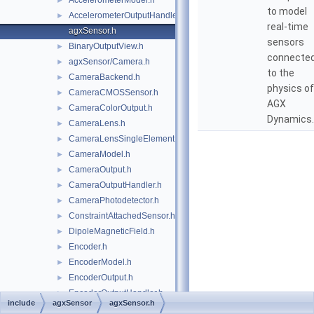
AccelerometerModel.h
►
to model
AccelerometerOutputHandler.h
►
real-time
agxSensor.h
sensors
BinaryOutputView.h
►
connecte
agxSensor/Camera.h
►
to the
CameraBackend.h
►
physics of
CameraCMOSSensor.h
►
AGX
CameraColorOutput.h
►
Dynamics.
CameraLens.h
►
CameraLensSingleElement.h
►
CameraModel.h
►
CameraOutput.h
►
CameraOutputHandler.h
►
CameraPhotodetector.h
►
ConstraintAttachedSensor.h
►
DipoleMagneticField.h
►
Encoder.h
►
EncoderModel.h
►
EncoderOutput.h
►
EncoderOutputHandler.h
►
include
agxSensor
agxSensor.h
agxSensor/Environment.h
►