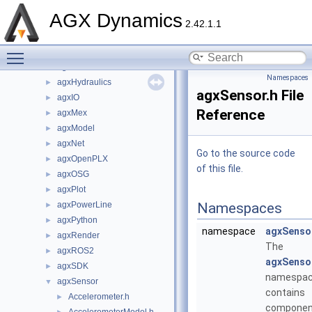
agxData
►
AGX Dynamics
agxDriveTrain
►
2.42.1.1
agxFMI2
►
Toggle main menu visibility
agxGL
►
agxGPU
►
Namespaces
agxHydraulics
►
agxSensor.h File
agxIO
►
Reference
agxMex
►
agxModel
►
agxNet
►
Go to the source code
agxOpenPLX
►
of this file.
agxOSG
►
agxPlot
►
agxPowerLine
Namespaces
►
agxPython
►
namespace
agxSenso
agxRender
►
The
agxROS2
►
agxSenso
agxSDK
►
namespa
agxSensor
▼
contains
Accelerometer.h
►
componen