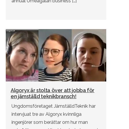
annual Umeågalan business […]
Algoryx är stolta över att jobba för
en jämställd teknikbransch!
Ungdomsföretaget JämställdTeknik har
intervjuat tre av Algoryx kvinnliga
ingenjörer som berättar om hur man