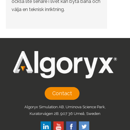
också lite senare i livet kan byta bana och
välja en teknisk inriktning.
Contact
Algoryx Simulation AB, Uminova Science Park,
Kuratorvägen 2B, 907 36 Umeå, Sweden